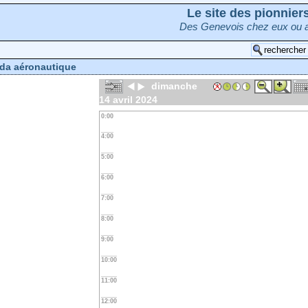
Le site des pionnie
Des Genevois chez eux ou a
da aéronautique
dimanche
14 avril 2024
0:00
4:00
5:00
6:00
7:00
8:00
9:00
10:00
11:00
12:00