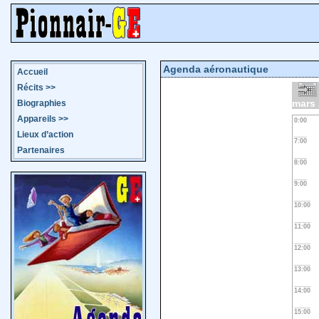
Agenda aéronautique
Accueil
Récits
>>
mars
Biographies
Appareils
>>
0:00
Lieux d’action
7:00
Partenaires
8:00
9:00
10:00
11:00
12:00
13:00
14:00
15:00