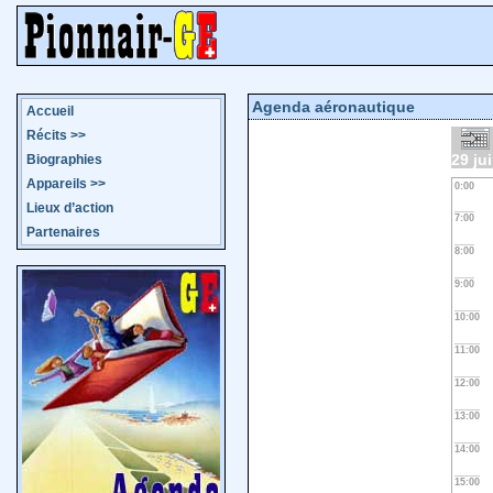
Agenda aéronautique
Accueil
Récits
>>
29 jui
Biographies
Appareils
>>
0:00
Lieux d’action
7:00
Partenaires
8:00
9:00
10:00
11:00
12:00
13:00
14:00
15:00