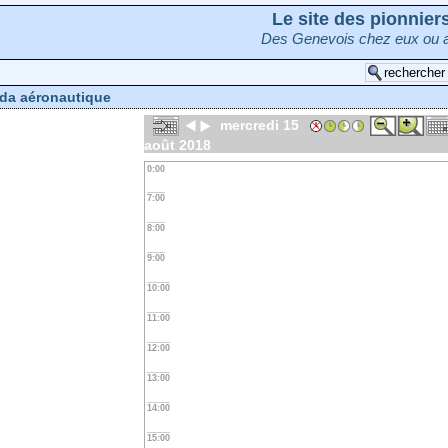
Le site des pionnie
Des Genevois chez eux ou a
da aéronautique
mercredi 15
août 2018
0:00
7:00
8:00
9:00
10:00
11:00
12:00
13:00
14:00
15:00