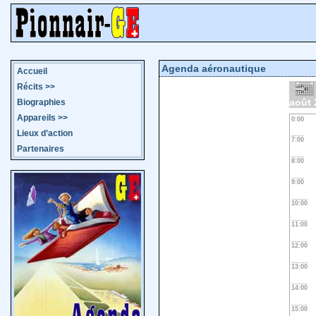
Agenda aéronautique
Accueil
Récits
>>
août 
Biographies
Appareils
>>
0:00
Lieux d’action
7:00
Partenaires
8:00
9:00
10:00
11:00
12:00
13:00
14:00
15:00