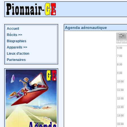
Agenda aéronautique
Accueil
Récits
>>
sept
Biographies
Appareils
>>
0:00
Lieux d’action
7:00
Partenaires
8:00
9:00
10:00
11:00
12:00
13:00
14:00
15:00