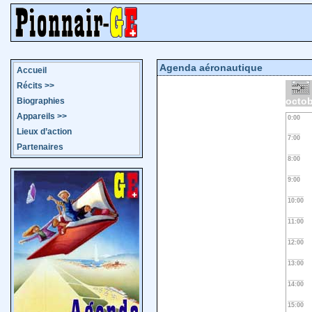
Agenda aéronautique
Accueil
Récits
>>
octob
Biographies
Appareils
>>
0:00
Lieux d’action
7:00
Partenaires
8:00
9:00
10:00
11:00
12:00
13:00
14:00
15:00