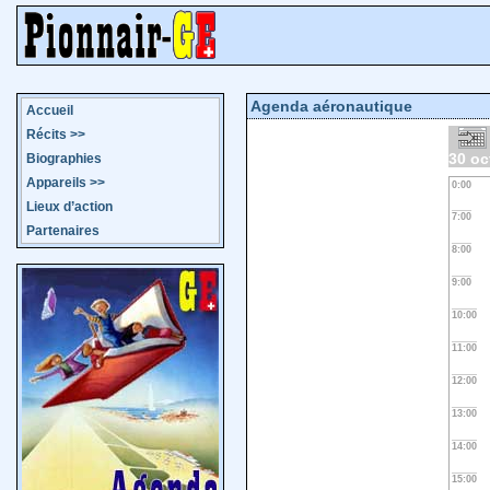
Agenda aéronautique
Accueil
Récits
>>
30 oc
Biographies
Appareils
>>
0:00
Lieux d’action
7:00
Partenaires
8:00
9:00
10:00
11:00
12:00
13:00
14:00
15:00