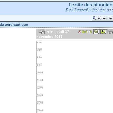
Le site des pionnie
Des Genevois chez eux ou a
da aéronautique
jeudi 17
novembre 2016
0:00
7:00
8:00
9:00
10:00
11:00
12:00
13:00
14:00
15:00