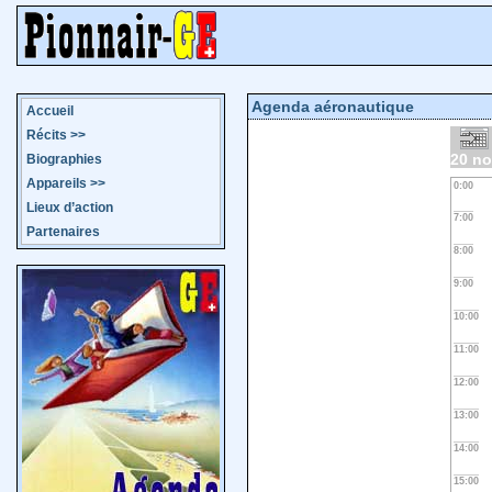
Agenda aéronautique
Accueil
Récits
>>
20 n
Biographies
Appareils
>>
0:00
Lieux d’action
7:00
Partenaires
8:00
9:00
10:00
11:00
12:00
13:00
14:00
15:00