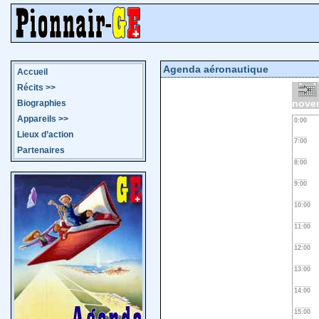
Agenda aéronautique
Accueil
Récits
>>
nove
Biographies
Appareils
>>
0:00
Lieux d’action
7:00
Partenaires
8:00
9:00
10:00
11:00
12:00
13:00
14:00
15:00