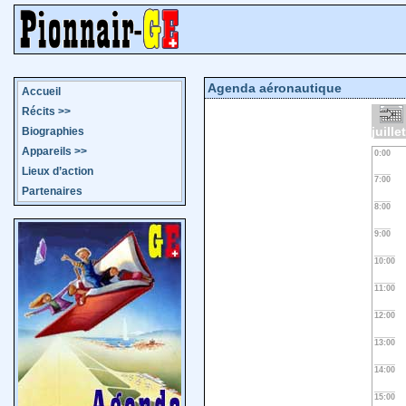
Agenda aéronautique
Accueil
Récits
>>
juille
Biographies
Appareils
>>
0:00
Lieux d’action
7:00
Partenaires
8:00
9:00
10:00
11:00
12:00
13:00
14:00
15:00