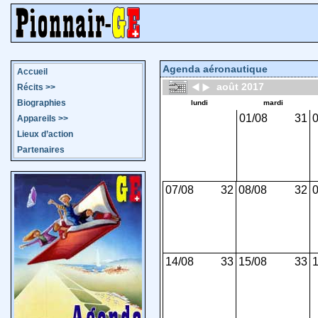
Agenda aéronautique
Accueil
août 2017
Récits
>>
Biographies
lundi
mardi
01/08
31
0
Appareils
>>
Lieux d’action
Partenaires
07/08
32
08/08
32
0
14/08
33
15/08
33
1