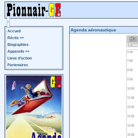
Agenda aéronautique
Accueil
Récits
>>
17 se
Biographies
Appareils
>>
0:00
Lieux d’action
7:00
Partenaires
8:00
9:00
10:00
11:00
12:00
13:00
14:00
15:00