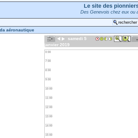
Le site des pionnie
Des Genevois chez eux ou a
da aéronautique
samedi 5
janvier 2019
0:00
7:00
8:00
9:00
10:00
11:00
12:00
13:00
14:00
15:00