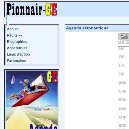
Agenda aéronautique
Accueil
Récits
>>
27 ja
Biographies
Appareils
>>
0:00
Lieux d’action
7:00
Partenaires
8:00
9:00
10:00
11:00
12:00
13:00
14:00
15:00