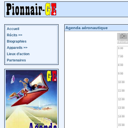
Agenda aéronautique
Accueil
Récits
>>
févri
Biographies
Appareils
>>
0:00
Lieux d’action
7:00
Partenaires
8:00
9:00
10:00
11:00
12:00
13:00
14:00
15:00