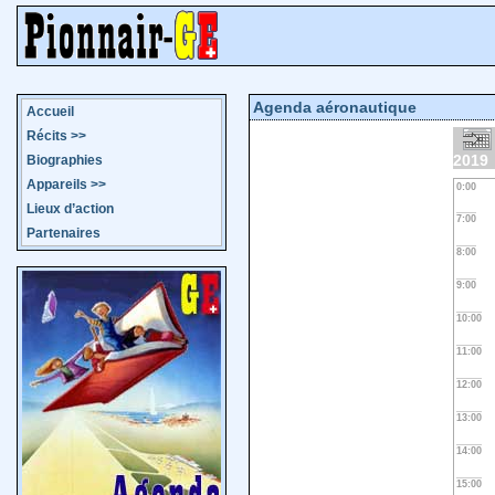
Agenda aéronautique
Accueil
Récits
>>
2019
Biographies
Appareils
>>
0:00
Lieux d’action
7:00
Partenaires
8:00
9:00
10:00
11:00
12:00
13:00
14:00
15:00