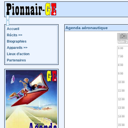
Agenda aéronautique
Accueil
Récits
>>
juin 
Biographies
Appareils
>>
0:00
Lieux d’action
7:00
Partenaires
8:00
9:00
10:00
11:00
12:00
13:00
14:00
15:00