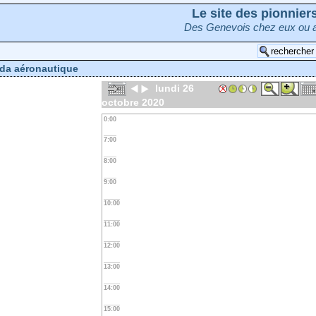
Le site des pionnie
Des Genevois chez eux ou a
da aéronautique
lundi 26
octobre 2020
0:00
7:00
8:00
9:00
10:00
11:00
12:00
13:00
14:00
15:00