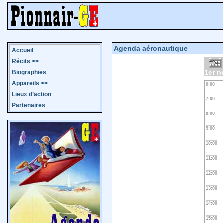
Agenda aéronautique
Accueil
Récits
>>
1er n
Biographies
Appareils
>>
0:00
Lieux d’action
7:00
Partenaires
8:00
9:00
10:00
11:00
12:00
13:00
14:00
15:00