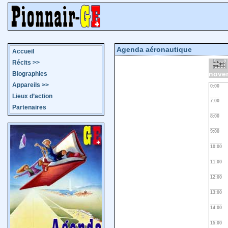
Agenda aéronautique
Accueil
Récits
>>
nove
Biographies
Appareils
>>
0:00
Lieux d’action
7:00
Partenaires
8:00
9:00
10:00
11:00
12:00
13:00
14:00
15:00