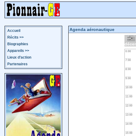
Agenda aéronautique
Accueil
Récits
>>
déce
Biographies
Appareils
>>
0:00
Lieux d’action
7:00
Partenaires
8:00
9:00
10:00
11:00
12:00
13:00
14:00
15:00