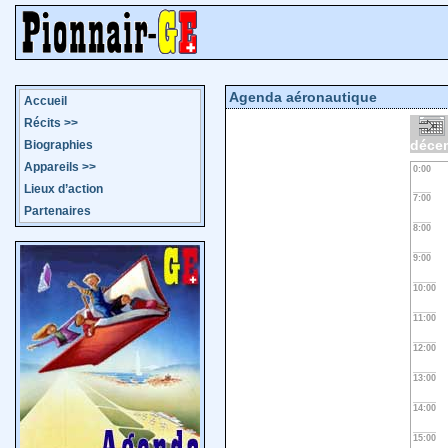
Agenda aéronautique
Accueil
Récits
>>
déce
Biographies
Appareils
>>
0:00
Lieux d’action
7:00
Partenaires
8:00
9:00
10:00
11:00
12:00
13:00
14:00
15:00