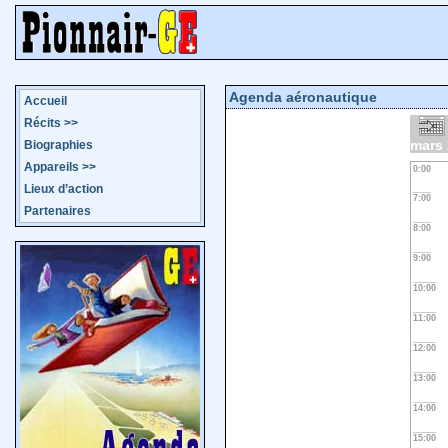
Agenda aéronautique
Accueil
Récits
>>
mars
Biographies
Appareils
>>
0:00
Lieux d’action
7:00
Partenaires
8:00
9:00
10:00
11:00
12:00
13:00
14:00
15:00