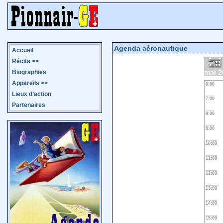
Agenda aéronautique
Accueil
Récits
>>
mai 2
Biographies
Appareils
>>
0:00
Lieux d’action
7:00
Partenaires
8:00
9:00
10:00
11:00
12:00
13:00
14:00
15:00