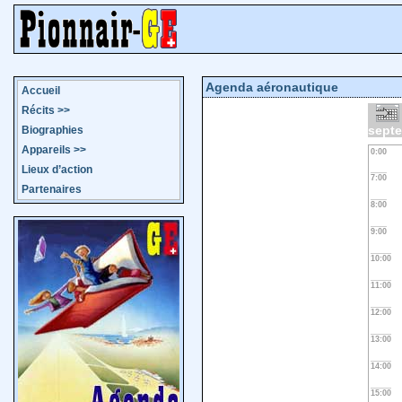
Agenda aéronautique
Accueil
Récits
>>
sept
Biographies
Appareils
>>
0:00
Lieux d’action
7:00
Partenaires
8:00
9:00
10:00
11:00
12:00
13:00
14:00
15:00