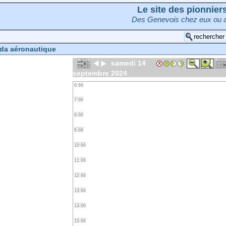
Le site des pionnie
Des Genevois chez eux ou a
da aéronautique
samedi 14
septembre 2024
0:00
7:00
8:00
9:00
10:00
11:00
12:00
13:00
14:00
15:00