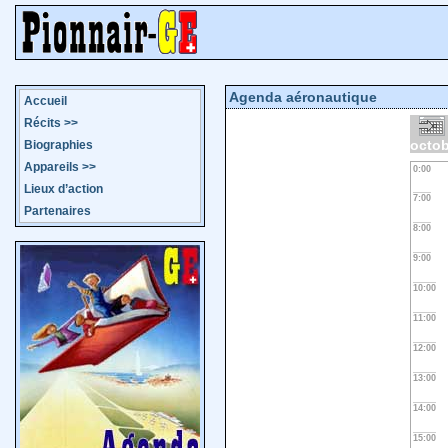
Agenda aéronautique
Accueil
Récits
>>
octob
Biographies
Appareils
>>
0:00
Lieux d’action
7:00
Partenaires
8:00
9:00
10:00
11:00
12:00
13:00
14:00
15:00