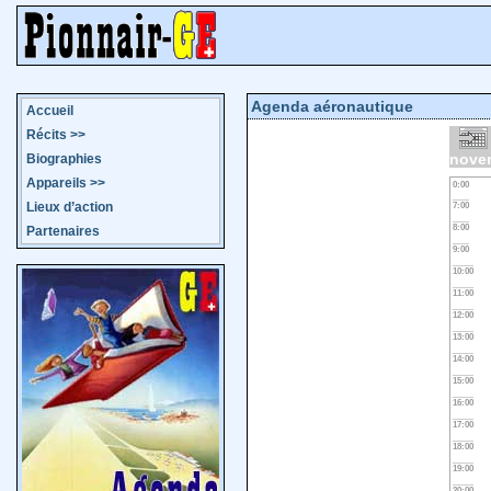
Agenda aéronautique
Accueil
Récits
>>
nove
Biographies
Appareils
>>
0:00
Lieux d’action
7:00
8:00
Partenaires
9:00
10:00
11:00
12:00
13:00
14:00
15:00
16:00
17:00
18:00
19:00
20:00