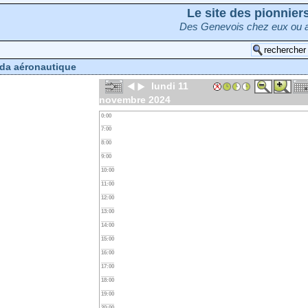
Le site des pionnie
Des Genevois chez eux ou a
da aéronautique
lundi 11
novembre 2024
0:00
7:00
8:00
9:00
10:00
11:00
12:00
13:00
14:00
15:00
16:00
17:00
18:00
19:00
20:00