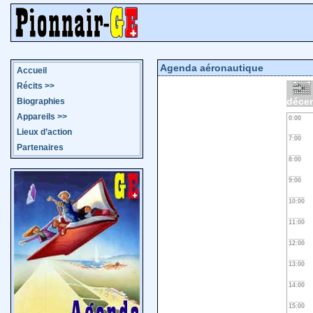
Agenda aéronautique
Accueil
Récits
>>
déce
Biographies
Appareils
>>
0:00
Lieux d’action
7:00
Partenaires
8:00
9:00
10:00
11:00
12:00
13:00
14:00
15:00