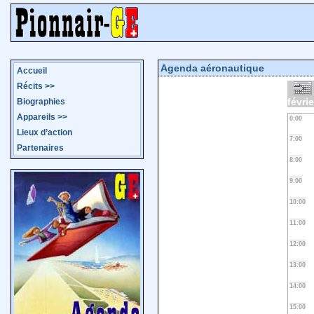
Agenda aéronautique
Accueil
Récits
>>
févri
Biographies
Appareils
>>
0:00
Lieux d’action
7:00
Partenaires
8:00
9:00
10:00
11:00
12:00
13:00
14:00
15:00