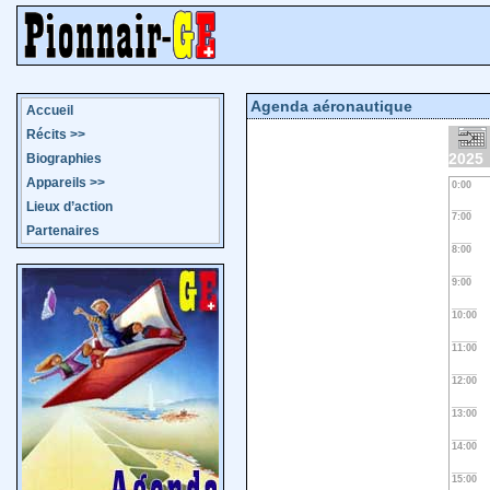
Agenda aéronautique
Accueil
Récits
>>
2025
Biographies
Appareils
>>
0:00
Lieux d’action
7:00
Partenaires
8:00
9:00
10:00
11:00
12:00
13:00
14:00
15:00