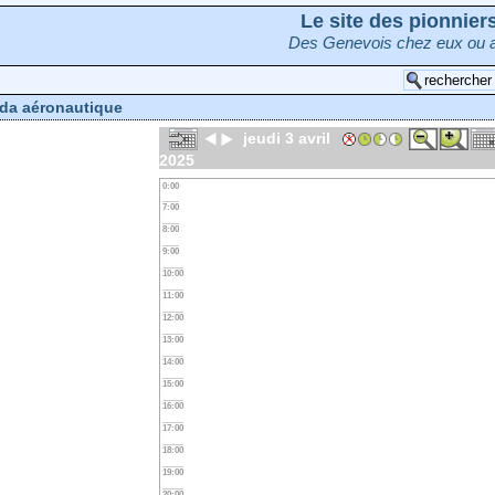
Le site des pionnie
Des Genevois chez eux ou a
da aéronautique
jeudi 3 avril
2025
0:00
7:00
8:00
9:00
10:00
11:00
12:00
13:00
14:00
15:00
16:00
17:00
18:00
19:00
20:00