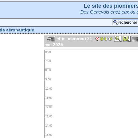
Le site des pionnie
Des Genevois chez eux ou a
da aéronautique
mercredi 21
mai 2025
0:00
7:00
8:00
9:00
10:00
11:00
12:00
13:00
14:00
15:00