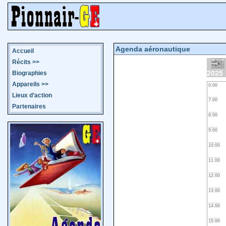
Agenda aéronautique
Accueil
Récits
>>
2025
Biographies
Appareils
>>
0:00
Lieux d’action
7:00
Partenaires
8:00
9:00
10:00
11:00
12:00
13:00
14:00
15:00