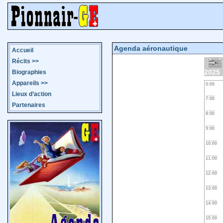
Agenda aéronautique
Accueil
Récits
>>
2025
Biographies
Appareils
>>
0:00
Lieux d’action
7:00
Partenaires
8:00
9:00
10:00
11:00
12:00
13:00
14:00
15:00