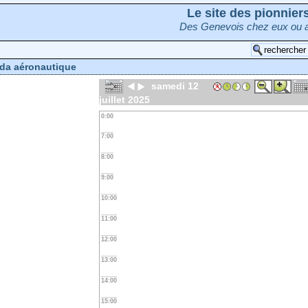
Le site des pionnie
Des Genevois chez eux ou a
da aéronautique
samedi 12
juillet 2025
0:00
7:00
8:00
9:00
10:00
11:00
12:00
13:00
14:00
15:00