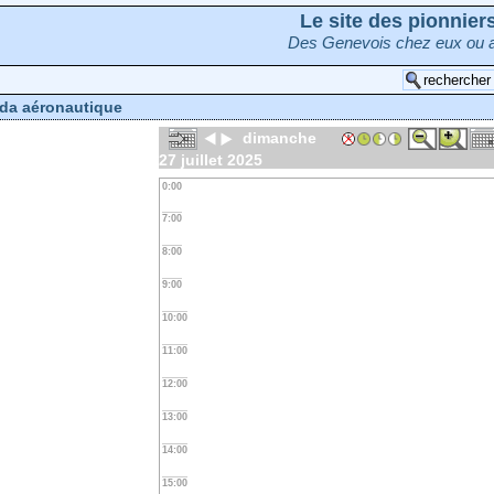
Le site des pionnie
Des Genevois chez eux ou a
da aéronautique
dimanche
27 juillet 2025
0:00
7:00
8:00
9:00
10:00
11:00
12:00
13:00
14:00
15:00