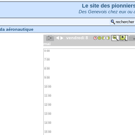
Le site des pionnie
Des Genevois chez eux ou a
da aéronautique
vendredi 8
mai
0:00
7:00
8:00
9:00
10:00
11:00
12:00
13:00
14:00
15:00