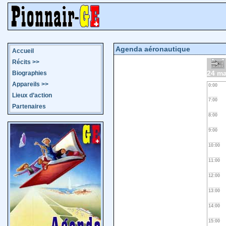
Agenda aéronautique
Accueil
Récits
>>
24 ma
Biographies
Appareils
>>
0:00
Lieux d’action
7:00
Partenaires
8:00
9:00
10:00
11:00
12:00
13:00
14:00
15:00