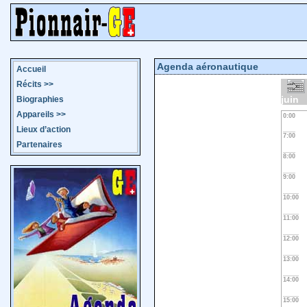
Agenda aéronautique
Accueil
Récits
>>
juin
Biographies
Appareils
>>
0:00
Lieux d’action
7:00
Partenaires
8:00
9:00
10:00
11:00
12:00
13:00
14:00
15:00