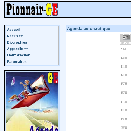
Agenda aéronautique
Accueil
Récits
>>
nove
Biographies
Appareils
>>
0:00
Lieux d’action
12:00
Partenaires
13:00
14:00
15:00
16:00
17:00
18:00
19:00
20:00