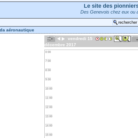
Le site des pionnie
Des Genevois chez eux ou a
da aéronautique
vendredi 15
décembre 2017
0:00
7:00
8:00
9:00
10:00
11:00
12:00
13:00
14:00
15:00