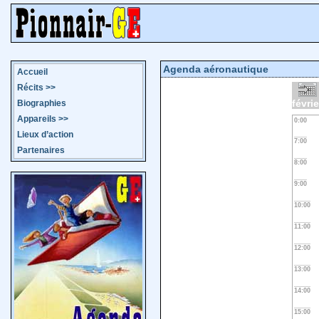
Agenda aéronautique
Accueil
Récits
>>
févri
Biographies
Appareils
>>
0:00
Lieux d’action
7:00
Partenaires
8:00
9:00
10:00
11:00
12:00
13:00
14:00
15:00