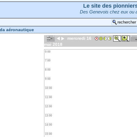
Le site des pionnie
Des Genevois chez eux ou a
da aéronautique
mercredi 16
mai 2018
0:00
7:00
8:00
9:00
10:00
11:00
12:00
13:00
14:00
15:00