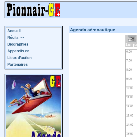
Agenda aéronautique
Accueil
Récits
>>
1er ju
Biographies
Appareils
>>
0:00
Lieux d’action
7:00
Partenaires
8:00
9:00
10:00
11:00
12:00
13:00
14:00
15:00