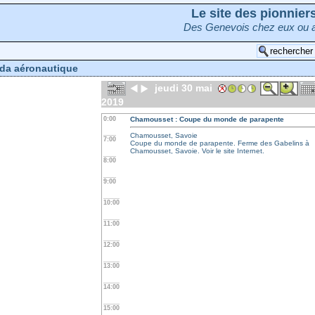
Le site des pionnie
Des Genevois chez eux ou a
da aéronautique
jeudi 30 mai
2019
0:00
Chamousset : Coupe du monde de parapente
Chamousset, Savoie
7:00
Coupe du monde de parapente. Ferme des Gabelins à
Chamousset, Savoie. Voir le site Internet.
8:00
9:00
10:00
11:00
12:00
13:00
14:00
15:00