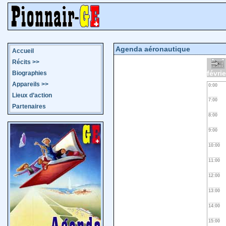
Agenda aéronautique
Accueil
Récits
>>
févri
Biographies
Appareils
>>
0:00
Lieux d’action
7:00
Partenaires
8:00
9:00
10:00
11:00
12:00
13:00
14:00
15:00